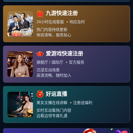
联系我们
关于我们
Copyright © 2026