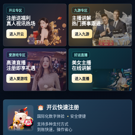
首页
包含"扳平良机细节曝光"标签的文章
九游游戏- 门兴格拉德巴赫vs多特
蒙德,分析
【直播地址】：
https://cctv5.net/live/oulianbei/
（百度“5直播”，观看免费高清直
455
2025-11-07
播） 【对阵赛事】：欧联杯
1/16决赛首回合 【对阵球
九游官网-包含国际比赛日莱比锡
队】：门兴vs佛罗伦萨 ...
备战法甲，扳平良机细节曝光，
气氛紧张，赛程密集仍需轮换的
1、另外3场都是领先后被对手扳
词条
平了比分近期伤病情况也是比较
严 莱比锡目前欧冠当中已经被淘
572
2025-10-13
汰出局，接下来的赛程只剩下德
甲联。...
关注我们