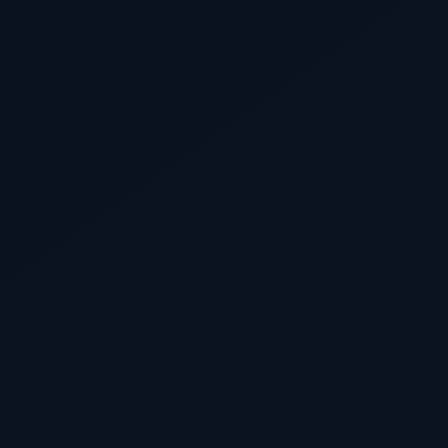
535
2025 / 12 / 14
发表评论
发布评论