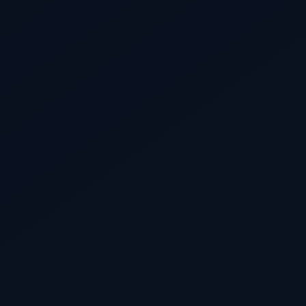
九游正版- 门兴格拉德巴赫阵容
426
2026 / 03 / 07