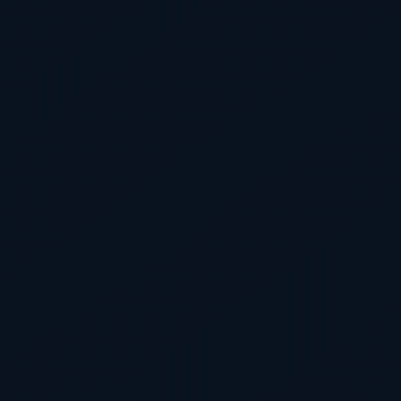
九游游戏-关于赛地聚焦：德甲集结日热度飙升，AC米兰队长
鼓劲，球迷炸锅，细节决定成败的信息
472
2026 / 02 / 22
九游官网-关于今晨欧超杯焦点战，克里夫兰骑士扳平良机，话
题不断，细节决定成败的信息