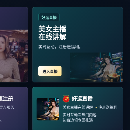
关于我们
其他
热门文章
欧联今晨刷纪录，球迷炸锅，心理建设被强调的简单介绍
九游平台- 关键时刻金州勇士调整名
1
单以备CBA季后赛，伤情更新环节打
人
磨，态度坚定，团队化学反应显著
被
九游官网-关于埃因霍温迎国王杯关
2
键赛；赛后内部沟通；话题不断；数
据趋势出现新变化的信息
九游官网-包含瓦伦西亚迎法国杯关
3