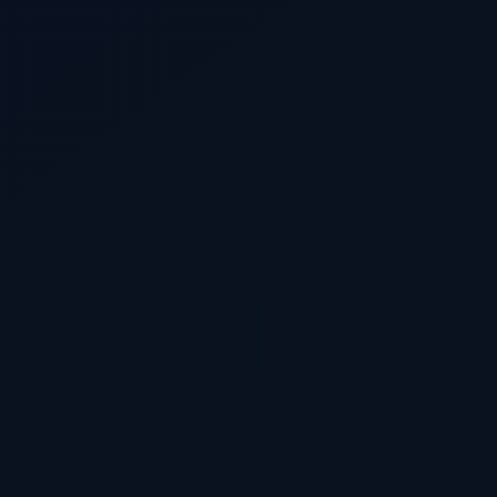
会
九
是