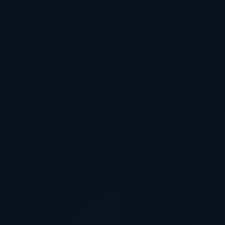
373
2026 / 02 / 04
九游服务中心-包含勒沃库森今晚官宣签约，志在德国杯名次提
升，气氛紧张，资深球员宣示担当的词条
377
2025 / 12 / 31