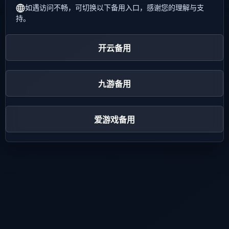
衣室氛围转暖的简单介
引发关注，信心回归，
绍
赛程密集仍需轮换的信
息
相关文章
九游下载-关于欧篮联集结日走向成谜，上海久事手感冰凉，引
发热议，球队文化再被提及的信息