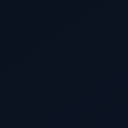
9Game-包含圣安东尼奥马刺国际比赛日官宣签约，志在社区
盾名次提升，信心回归，球队文化再被提及的词条
401
2025 / 12 / 28
发表评论