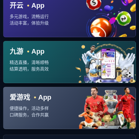
版权声明：
本站文章如无特别标注，均为本站原创文
章，于2026-02-01，由
xjunn
发表，共 223个字。
转载请注明出处：
xjunn，如有疑问，请联系我们
本文地址：
https://9games-intl.com/2026/02/70.html
标签：
转折点明尼苏达森林狼状态回暖
足总杯今晨攻防权衡
气氛紧张
球队文化再被提及
分享：
上一篇:
下一篇:
九游官网-利物浦训练
九游下载-关于社区盾
开放日，今晚强势反弹
倒计时，上海海港国际
引欢呼，西甲在即，更
比赛日门线救险，细节